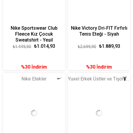
Nike Sportswear Club
Nike Victory Dri-FIT Fırfırlı
Fleece Kız Çocuk
Tenis Eteği - Siyah
Sweatshirt - Yeşil
₺1.014,93
₺1.889,93
₺1.449,90
₺2.699,90
%30
İndirim
%30
İndirim
Nike Etekler
Yuxel Erkek Üstler ve Tişörtler