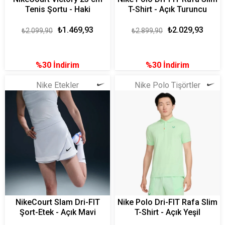
Tenis Şortu - Haki
T-Shirt - Açık Turuncu
₺1.469,93
₺2.029,93
₺2.099,90
₺2.899,90
%30
İndirim
%30
İndirim
Nike Etekler
Nike Polo Tişörtler
NikeCourt Slam Dri-FIT
Nike Polo Dri-FIT Rafa Slim
Şort-Etek - Açık Mavi
T-Shirt - Açık Yeşil