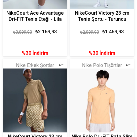
NikeCourt Ace Advantage
NikeCourt Victory 23 cm
Dri-FIT Tenis Eteği - Lila
Tenis Şortu - Turuncu
₺2.169,93
₺1.469,93
₺3.099,90
₺2.099,90
%30
İndirim
%30
İndirim
Nike Erkek Şortlar
Nike Polo Tişörtler
NikeCourt Victory 23 cm
Nike Polo Dri-FIT Rafa Slim