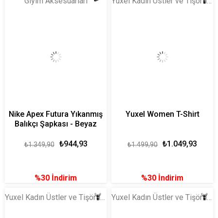
Giyim Aksesuarları
Yuxel Kadın Üstler ve Tişörtler
Nike Apex Futura Yıkanmış
Yuxel Women T-Shirt
Balıkçı Şapkası - Beyaz
₺944,93
₺1.049,93
₺1.349,90
₺1.499,90
%30
İndirim
%30
İndirim
Yuxel Kadın Üstler ve Tişörtler
Yuxel Kadın Üstler ve Tişörtler