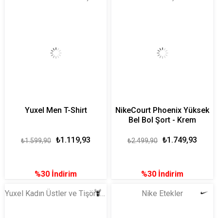
Yuxel Men T-Shirt
NikeCourt Phoenix Yüksek
Bel Bol Şort - Krem
₺1.119,93
₺1.749,93
₺1.599,90
₺2.499,90
%30
İndirim
%30
İndirim
Yuxel Kadın Üstler ve Tişörtler
Nike Etekler