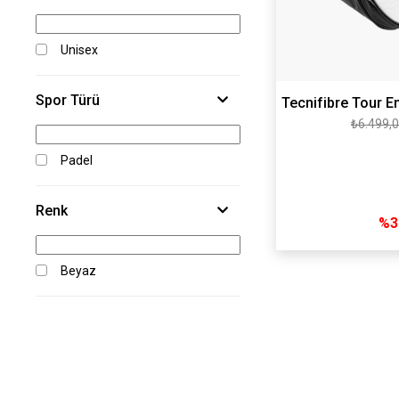
Unisex
Spor Türü
Tecnifibre Tour E
₺6.499,
Ç
Padel
Renk
%3
Beyaz