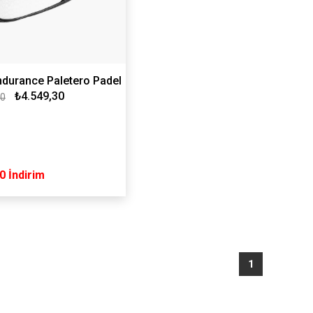
ndurance Paletero Padel
₺4.549,30
00
anta 2'li
0
İndirim
1