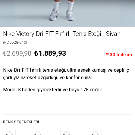
Nike Victory Dri-FIT Fırfırlı Tenis Eteği - Siyah
(FD6528-010)
₺1.889,93
₺2.699,90
%
30
İndirim
Nike Dri-FIT fırfırlı tenis eteği, ultra esnek kumaşı ve cepli iç
şortuyla hareket özgürlüğü ve konfor sunar.
Model S beden giymektedir ve boyu 178 cm'dir
RENK SEÇENEKLERI