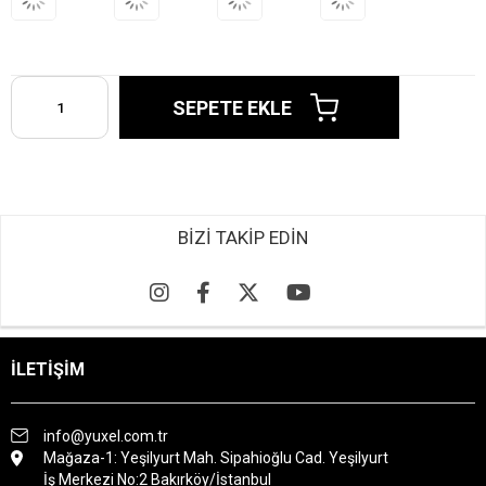
BİZİ TAKİP EDİN
İLETİŞİM
info@yuxel.com.tr
Mağaza-1: Yeşilyurt Mah. Sipahioğlu Cad. Yeşilyurt
İş Merkezi No:2 Bakırköy/İstanbul