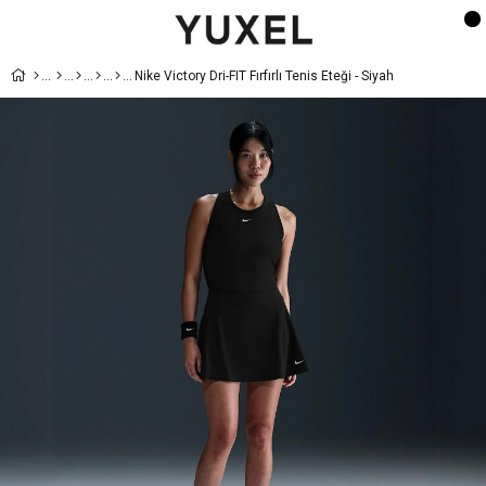
Nike Victory Dri-FIT Fırfırlı Tenis Eteği - Siyah