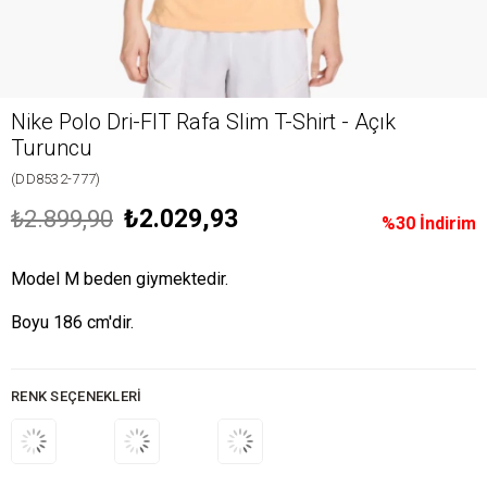
Nike Polo Dri-FIT Rafa Slim T-Shirt - Açık
Turuncu
(DD8532-777)
₺2.029,93
₺2.899,90
%
30
İndirim
Model M beden giymektedir.
Boyu 186 cm'dir.
RENK SEÇENEKLERI