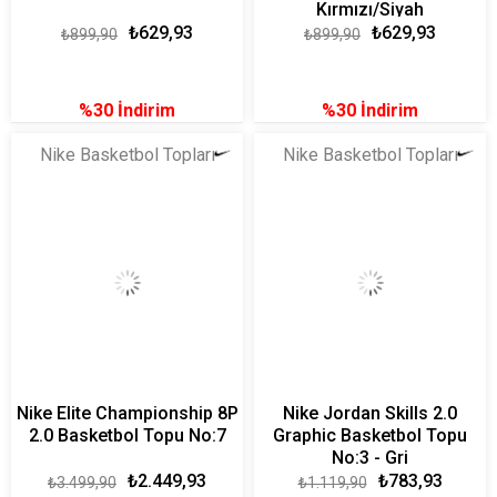
Kırmızı/Siyah
₺629,93
₺629,93
₺899,90
₺899,90
%30
İndirim
%30
İndirim
Nike Basketbol Topları
Nike Basketbol Topları
Nike Elite Championship 8P
Nike Jordan Skills 2.0
2.0 Basketbol Topu No:7
Graphic Basketbol Topu
No:3 - Gri
₺2.449,93
₺783,93
₺3.499,90
₺1.119,90