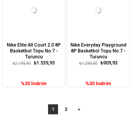
Nike Elite All Court 2.0 8P
Nike Everyday Playground
Basketbol Topu No:7 -
8P Basketbol Topu No:7 -
Turuncu
Turuncu
₺1.539,93
₺909,93
₺2.199,90
₺1.299,90
%30
İndirim
%30
İndirim
1
2
>