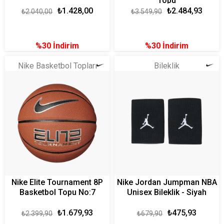
Topu
₺1.428,00
₺2.484,93
₺2.040,00
₺3.549,90
%30
İndirim
%30
İndirim
Nike Basketbol Topları
Bileklik
Nike Elite Tournament 8P
Nike Jordan Jumpman NBA
Basketbol Topu No:7
Unisex Bileklik - Siyah
₺1.679,93
₺475,93
₺2.399,90
₺679,90