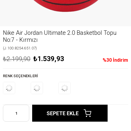
Nike Air Jordan Ultimate 2.0 Basketbol Topu
No:7 - Kırmızı
(J.100.8254.651.07)
₺1.539,93
₺2.199,90
%
30
İndirim
RENK SEÇENEKLERI