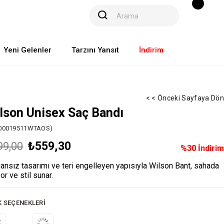
Yeni Gelenler
Tarzını Yansıt
İndirim
< < Önceki Sayfaya Dön
lson Unisex Saç Bandı
00019511WTAOS)
₺559,30
99,00
%
30
İndirim
nsız tasarımı ve teri engelleyen yapısıyla Wilson Bant, sahada
or ve stil sunar.
K SEÇENEKLERI