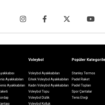
Voleybol
Popüler Kategoril
Ayakkabısı
Voleybol Ayakkabıları
Stanley Termos
nis Ayakkabıları
Erkek Voleybol Ayakkabıları
Padel Raket
enis Ayakkabıları
Kadın Voleybol Ayakkabıları
Padel Topları
Raketi
Voleybol Topu
Spor Çantalar
ordajı
Voleybol Dizlik
Tenis Eteği
Çantası
Voleybol Kolluk