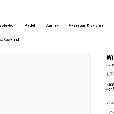
Voleybol
Padel
Stanley
Aksesuar & Ekipman
ex Saç Bandı
Wi
(WU
₺7
Zama
konf
REN