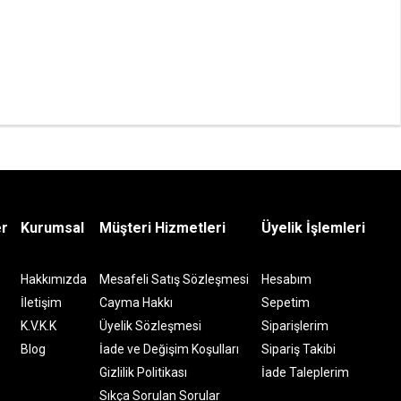
er
Kurumsal
Müşteri Hizmetleri
Üyelik İşlemleri
Hakkımızda
Mesafeli Satış Sözleşmesi
Hesabım
İletişim
Cayma Hakkı
Sepetim
K.V.K.K
Üyelik Sözleşmesi
Siparişlerim
Blog
İade ve Değişim Koşulları
Sipariş Takibi
Gizlilik Politikası
İade Taleplerim
Sıkça Sorulan Sorular