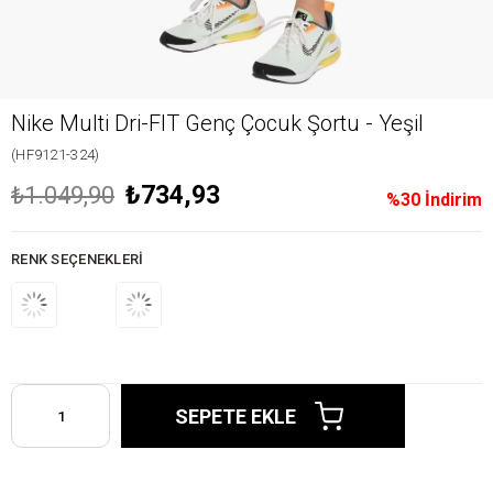
Nike Multi Dri-FIT Genç Çocuk Şortu - Yeşil
(HF9121-324)
₺734,93
₺1.049,90
%
30
İndirim
RENK SEÇENEKLERI