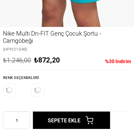
Nike Multi Dri-FIT Genç Çocuk Şortu -
Camgöbeği
(HF9121-345)
₺872,20
₺1.246,00
%
30
İndirim
RENK SEÇENEKLERI