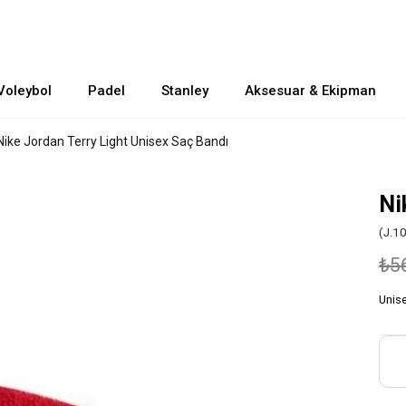
Voleybol
Padel
Stanley
Aksesuar & Ekipman
Nike Jordan Terry Light Unisex Saç Bandı
Ni
(J.1
₺5
Unis