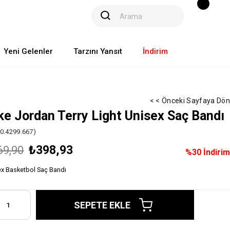
Yeni Gelenler
Tarzını Yansıt
İndirim
< < Önceki Sayfaya Dön
ke Jordan Terry Light Unisex Saç Bandı
00.4299.667)
₺398,93
69,90
%
30
İndirim
ex Basketbol Saç Bandı