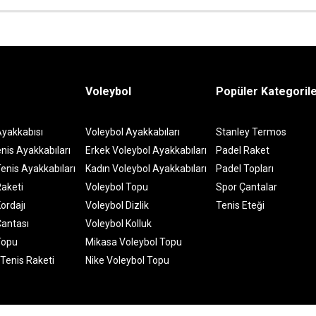
Voleybol
Popüler Kategoril
Ayakkabısı
Voleybol Ayakkabıları
Stanley Termos
nis Ayakkabıları
Erkek Voleybol Ayakkabıları
Padel Raket
enis Ayakkabıları
Kadın Voleybol Ayakkabıları
Padel Topları
Raketi
Voleybol Topu
Spor Çantalar
ordajı
Voleybol Dizlik
Tenis Eteği
Çantası
Voleybol Kolluk
Topu
Mikasa Voleybol Topu
 Tenis Raketi
Nike Voleybol Topu