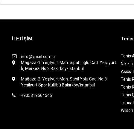
İLETİŞİM
Tenis
Tenis 
info@yuxel.com.tr
Mağaza-1: Yeşilyurt Mah. Sipahioğlu Cad. Yeşilyurt
Nike Te
İş Merkezi No:2 Bakırköy/İstanbul
Asics T
Mağaza-2: Yeşilyurt Mah. Sahil Yolu Cad. No:8
Tenis 
Yeşilyurt Spor Kulübü Bakırköy/İstanbul
Tenis K
Tenis 
+905319564545
Tenis 
Wilson