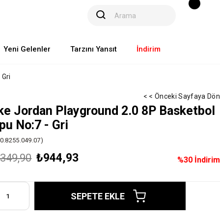
Yeni Gelenler
Tarzını Yansıt
İndirim
 Gri
< < Önceki Sayfaya Dön
ke Jordan Playground 2.0 8P Basketbol
pu No:7 - Gri
00.8255.049.07)
₺944,93
.349,90
%
30
İndirim