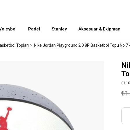
Voleybol
Padel
Stanley
Aksesuar & Ekipman
asketbol Topları
Nike Jordan Playground 2.0 8P Basketbol Topu No:7 -
Ni
To
(J.1
₺1