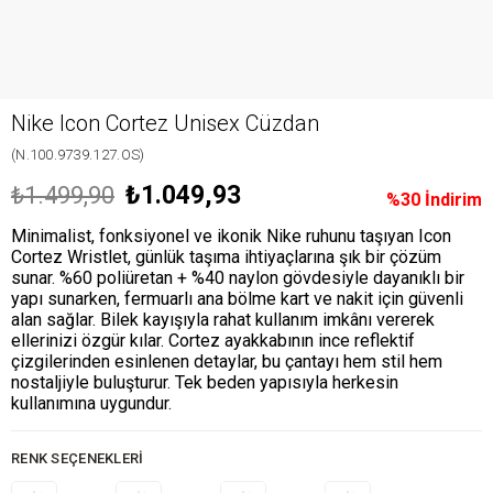
Nike Icon Cortez Unisex Cüzdan
(N.100.9739.127.OS)
₺1.049,93
₺1.499,90
%
30
İndirim
Minimalist, fonksiyonel ve ikonik Nike ruhunu taşıyan Icon
Cortez Wristlet, günlük taşıma ihtiyaçlarına şık bir çözüm
sunar. %60 poliüretan + %40 naylon gövdesiyle dayanıklı bir
yapı sunarken, fermuarlı ana bölme kart ve nakit için güvenli
alan sağlar. Bilek kayışıyla rahat kullanım imkânı vererek
ellerinizi özgür kılar. Cortez ayakkabının ince reflektif
çizgilerinden esinlenen detaylar, bu çantayı hem stil hem
nostaljiyle buluşturur. Tek beden yapısıyla herkesin
kullanımına uygundur.
RENK SEÇENEKLERI