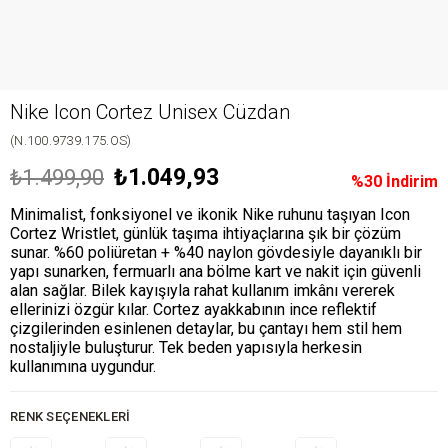
Nike Icon Cortez Unisex Cüzdan
(N.100.9739.175.OS)
₺1.049,93
₺1.499,90
%
30
İndirim
Minimalist, fonksiyonel ve ikonik Nike ruhunu taşıyan Icon
Cortez Wristlet, günlük taşıma ihtiyaçlarına şık bir çözüm
sunar. %60 poliüretan + %40 naylon gövdesiyle dayanıklı bir
yapı sunarken, fermuarlı ana bölme kart ve nakit için güvenli
alan sağlar. Bilek kayışıyla rahat kullanım imkânı vererek
ellerinizi özgür kılar. Cortez ayakkabının ince reflektif
çizgilerinden esinlenen detaylar, bu çantayı hem stil hem
nostaljiyle buluşturur. Tek beden yapısıyla herkesin
kullanımına uygundur.
RENK SEÇENEKLERI