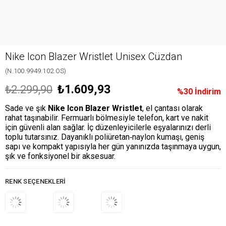
Nike Icon Blazer Wristlet Unisex Cüzdan
(N.100.9949.102.OS)
₺1.609,93
₺2.299,90
%
30
İndirim
Sade ve şık
Nike Icon Blazer Wristlet
, el çantası olarak
rahat taşınabilir. Fermuarlı bölmesiyle telefon, kart ve nakit
için güvenli alan sağlar. İç düzenleyicilerle eşyalarınızı derli
toplu tutarsınız. Dayanıklı poliüretan‑naylon kumaşı, geniş
sapı ve kompakt yapısıyla her gün yanınızda taşınmaya uygun,
şık ve fonksiyonel bir aksesuar.
RENK SEÇENEKLERI