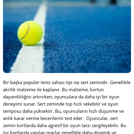
Bir başka popüler tenis sahası tipi ise sert zemindir. Genellikle
akrilik malzeme ile kaplanır. Bu malzeme, kortun
dayanıklılığını artırırken, oyunculara da daha iyi bir oyun
deneyimi sunar. Sert zeminde top hızlı sekebilir ve oyun
temposu daha yüksektir. Bu, oyuncuların hızlı düşünme ve
anlık karar verme becerilerini test eder. Oyuncular, sert
zemin kortlarda daha agresif bir oyun tarzı sergileyebilir. Bu
tür kortlarda yapılan maçlar genellikle daha dinamik ve