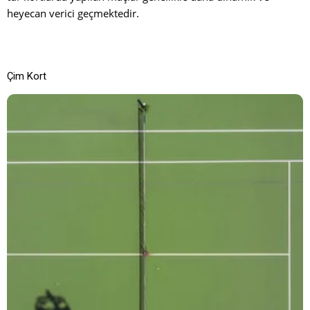
heyecan verici geçmektedir.
Çim Kort