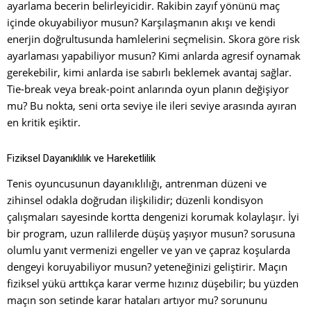
ayarlama becerin belirleyicidir. Rakibin zayıf yönünü maç
içinde okuyabiliyor musun? Karşılaşmanın akışı ve kendi
enerjin doğrultusunda hamlelerini seçmelisin. Skora göre risk
ayarlaması yapabiliyor musun? Kimi anlarda agresif oynamak
gerekebilir, kimi anlarda ise sabırlı beklemek avantaj sağlar.
Tie-break veya break-point anlarında oyun planın değişiyor
mu? Bu nokta, seni orta seviye ile ileri seviye arasında ayıran
en kritik eşiktir.
Fiziksel Dayanıklılık ve Hareketlilik
Tenis oyuncusunun dayanıklılığı, antrenman düzeni ve
zihinsel odakla doğrudan ilişkilidir; düzenli kondisyon
çalışmaları sayesinde kortta dengenizi korumak kolaylaşır. İyi
bir program, uzun rallilerde düşüş yaşıyor musun? sorusuna
olumlu yanıt vermenizi engeller ve yan ve çapraz koşularda
dengeyi koruyabiliyor musun? yeteneğinizi geliştirir. Maçın
fiziksel yükü arttıkça karar verme hızınız düşebilir; bu yüzden
maçın son setinde karar hataları artıyor mu? sorununu