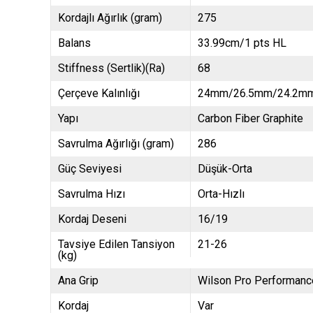
Kordajlı Ağırlık (gram)
275
Balans
33.99cm/1 pts HL
Stiffness (Sertlik)(Ra)
68
Çerçeve Kalınlığı
24mm/26.5mm/24.2m
Yapı
Carbon Fiber Graphite
Savrulma Ağırlığı (gram)
286
Güç Seviyesi
Düşük-Orta
Savrulma Hızı
Orta-Hızlı
Kordaj Deseni
16/19
Tavsiye Edilen Tansiyon
21-26
(kg)
Ana Grip
Wilson Pro Performanc
Kordaj
Var