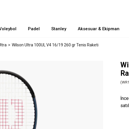
Voleybol
Padel
Stanley
Aksesuar & Ekipman
ltra
Wilson Ultra 100UL V4 16/19 260 gr Tenis Raketi
Wi
Ra
(WR1
İnce
satı