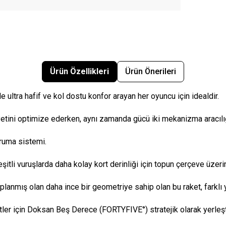
Ürün Özellikleri
Ürün Önerileri
ultra hafif ve kol dostu konfor arayan her oyuncu için idealdir.
yetini optimize ederken, aynı zamanda gücü iki mekanizma aracılığı
ruma sistemi.
 çeşitli vuruşlarda daha kolay kort derinliği için topun çerçeve üze
nmış olan daha ince bir geometriye sahip olan bu raket, farklı yön
ler için Doksan Beş Derece (FORTYFIVE°) stratejik olarak yerleştiri