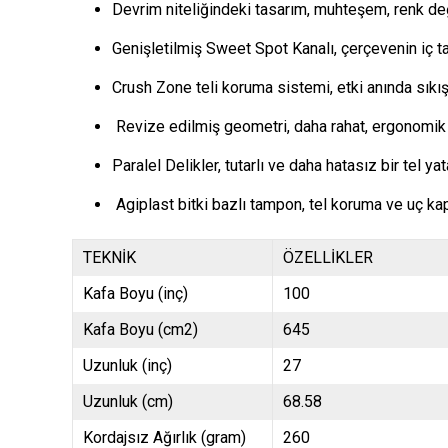
Devrim niteliğindeki tasarım, muhteşem, renk değiş
Genişletilmiş Sweet Spot Kanalı, çerçevenin iç tar
Crush Zone teli koruma sistemi, etki anında sıkışı
Revize edilmiş geometri, daha rahat, ergonomik bi
Paralel Delikler, tutarlı ve daha hatasız bir tel ya
Agiplast bitki bazlı tampon, tel koruma ve uç kapa
TEKNİK
ÖZELLİKLER
Kafa Boyu (inç)
100
Kafa Boyu (cm2)
645
Uzunluk (inç)
27
Uzunluk (cm)
68.58
Kordajsız Ağırlık (gram)
260