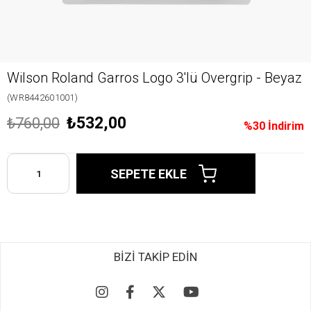
Wilson Roland Garros Logo 3'lü Overgrip - Beyaz
(WR8442601001)
₺532,00
₺760,00
%
30
İndirim
BİZİ TAKİP EDİN