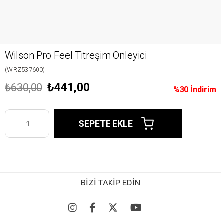
Wilson Pro Feel Titreşim Önleyici
(WRZ537600)
₺441,00
₺630,00
%
30
İndirim
BİZİ TAKİP EDİN