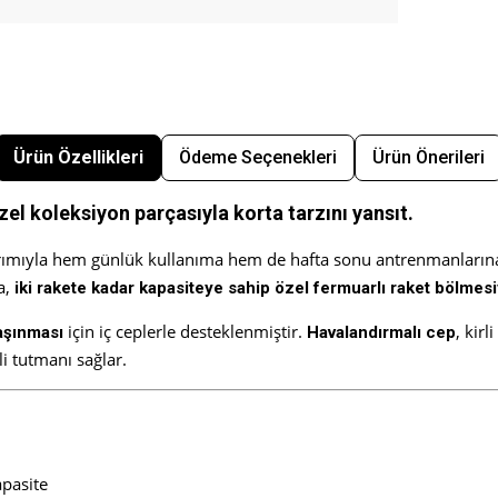
Ürün Özellikleri
Ödeme Seçenekleri
Ürün Önerileri
özel koleksiyon parçasıyla korta tarzını yansıt.
asarımıyla hem günlük kullanıma hem de hafta sonu antrenmanla
a,
iki rakete kadar kapasiteye sahip özel fermuarlı raket bölmesi
için iç ceplerle desteklenmiştir.
, kir
taşınması
Havalandırmalı cep
i tutmanı sağlar.
apasite