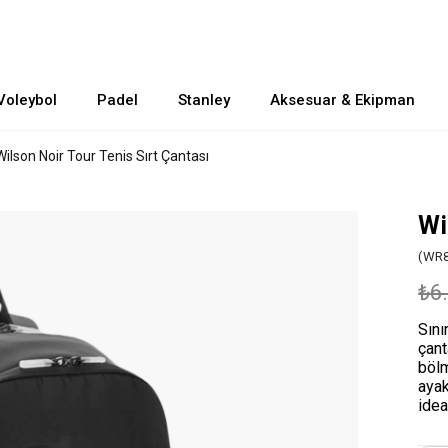
Voleybol
Padel
Stanley
Aksesuar & Ekipman
Wilson Noir Tour Tenis Sırt Çantası
Wi
(WR8
₺6
Sını
çant
bölm
ayak
idea