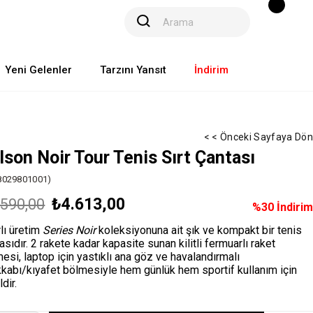
Yeni Gelenler
Tarzını Yansıt
İndirim
< < Önceki Sayfaya Dön
lson Noir Tour Tenis Sırt Çantası
029801001)
₺4.613,00
.590,00
%
30
İndirim
rlı üretim
Series Noir
koleksiyonuna ait şık ve kompakt bir tenis
asıdır. 2 rakete kadar kapasite sunan kilitli fermuarlı raket
esi, laptop için yastıklı ana göz ve havalandırmalı
kabı/kıyafet bölmesiyle hem günlük hem sportif kullanım için
ldir.