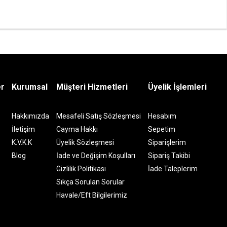
er
Kurumsal
Müşteri Hizmetleri
Üyelik İşlemleri
Hakkımızda
Mesafeli Satış Sözleşmesi
Hesabım
İletişim
Cayma Hakkı
Sepetim
K.V.K.K
Üyelik Sözleşmesi
Siparişlerim
Blog
İade ve Değişim Koşulları
Sipariş Takibi
Gizlilik Politikası
İade Taleplerim
Sıkça Sorulan Sorular
Havale/Eft Bilgilerimiz