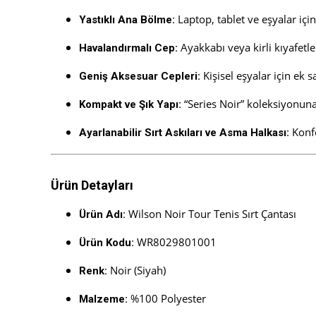
Laptop, tablet ve eşyalar içi
Yastıklı Ana Bölme:
Ayakkabı veya kirli kıyafetler
Havalandırmalı Cep:
Kişisel eşyalar için ek 
Geniş Aksesuar Cepleri:
“Series Noir” koleksiyonuna
Kompakt ve Şık Yapı:
Konfo
Ayarlanabilir Sırt Askıları ve Asma Halkası:
Ürün Detayları
Wilson Noir Tour Tenis Sırt Çantası
Ürün Adı:
WR8029801001
Ürün Kodu:
Noir (Siyah)
Renk:
%100 Polyester
Malzeme: