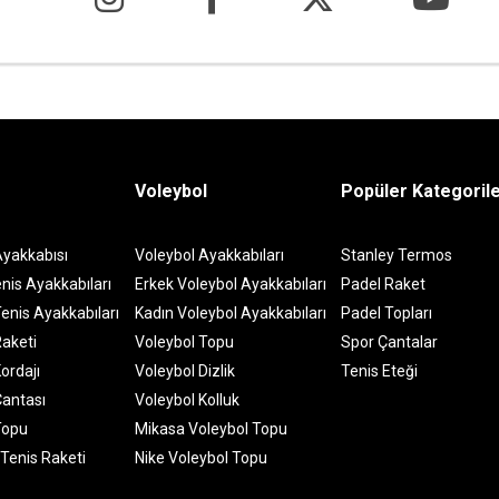
Voleybol
Popüler Kategoril
Ayakkabısı
Voleybol Ayakkabıları
Stanley Termos
nis Ayakkabıları
Erkek Voleybol Ayakkabıları
Padel Raket
enis Ayakkabıları
Kadın Voleybol Ayakkabıları
Padel Topları
Raketi
Voleybol Topu
Spor Çantalar
ordajı
Voleybol Dizlik
Tenis Eteği
Çantası
Voleybol Kolluk
Topu
Mikasa Voleybol Topu
 Tenis Raketi
Nike Voleybol Topu