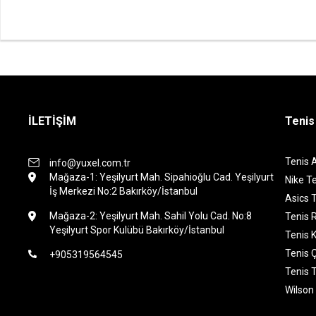
İLETİŞİM
Tenis
Tenis 
info@yuxel.com.tr
Mağaza-1: Yeşilyurt Mah. Sipahioğlu Cad. Yeşilyurt
Nike Te
İş Merkezi No:2 Bakırköy/İstanbul
Asics T
Mağaza-2: Yeşilyurt Mah. Sahil Yolu Cad. No:8
Tenis 
Yeşilyurt Spor Kulübü Bakırköy/İstanbul
Tenis K
Tenis 
+905319564545
Tenis 
Wilson