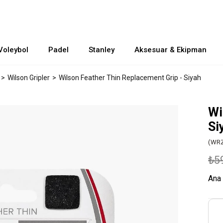
Voleybol
Padel
Stanley
Aksesuar & Ekipman
Wilson Gripler
Wilson Feather Thin Replacement Grip - Siyah
Wi
Si
(WR
₺5
Ana 