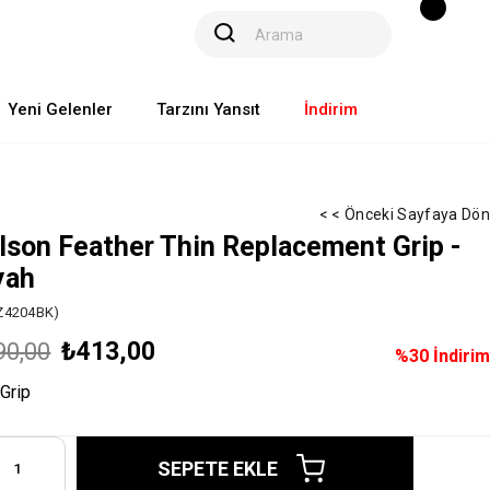
Yeni Gelenler
Tarzını Yansıt
İndirim
< < Önceki Sayfaya Dön
lson Feather Thin Replacement Grip -
yah
Z4204BK)
₺413,00
90,00
%
30
İndirim
Grip