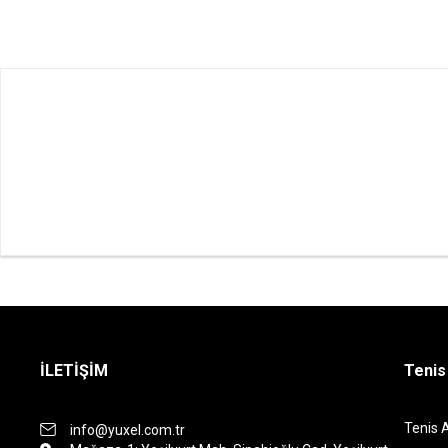
İLETİŞİM
Tenis
Tenis 
info@yuxel.com.tr