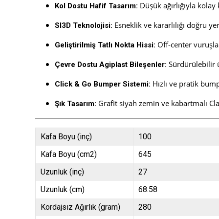
Düşük ağırlığıyla kolay
Kol Dostu Hafif Tasarım:
Esneklik ve kararlılığı doğru ye
SI3D Teknolojisi:
Off-center vuruşla
Geliştirilmiş Tatlı Nokta Hissi:
Sürdürülebilir 
Çevre Dostu Agiplast Bileşenler:
Hızlı ve pratik bump
Click & Go Bumper Sistemi:
Grafit siyah zemin ve kabartmalı C
Şık Tasarım:
Kafa Boyu (inç)
100
Kafa Boyu (cm2)
645
Uzunluk (inç)
27
Uzunluk (cm)
68.58
Kordajsız Ağırlık (gram)
280