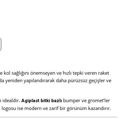
le kol sağlığını önemseyen ve hızlı tepki veren raket
rda yeniden yapılandırarak daha pürüzsüz geçişler ve
n idealdir.
bumper ve gromet’ler
Agiplast bitki bazlı
sh logosu ise modern ve zarif bir görünüm kazandırır.