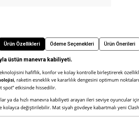
Ürün Özellikleri
Ödeme Seçenekleri
Ürün Önerileri
ıyla üstün manevra kabiliyeti.
nolojisini hafiflik, konfor ve kolay kontrolle birleştirerek özellik
, raketin esneklik ve kararlılık dengesini optimum noktala
olojisi
 spot” etkisinde hissedilir.
ar ya da hızlı manevra kabiliyeti arayan ileri seviye oyuncular içi
e kolayca değiştirilebilir. Mat siyah gövdeye kabartmalı yeni Cla