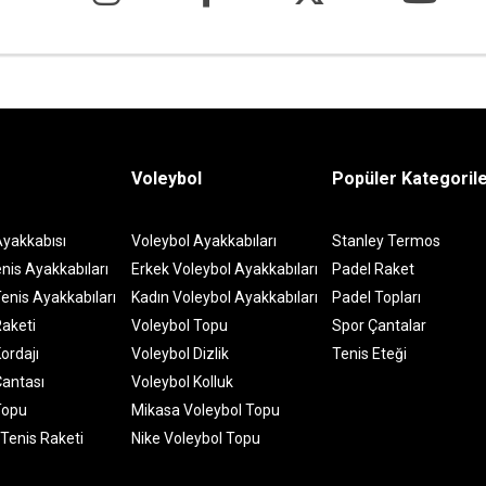
Voleybol
Popüler Kategoril
Ayakkabısı
Voleybol Ayakkabıları
Stanley Termos
nis Ayakkabıları
Erkek Voleybol Ayakkabıları
Padel Raket
enis Ayakkabıları
Kadın Voleybol Ayakkabıları
Padel Topları
Raketi
Voleybol Topu
Spor Çantalar
ordajı
Voleybol Dizlik
Tenis Eteği
Çantası
Voleybol Kolluk
Topu
Mikasa Voleybol Topu
 Tenis Raketi
Nike Voleybol Topu