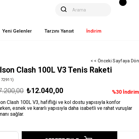
Yeni Gelenler
Tarzını Yansıt
İndirim
< < Önceki Sayfaya Dön
lson Clash 100L V3 Tenis Raketi
72911)
₺12.040,00
7.200,00
%
30
İndirim
on Clash 100L V3, hafifliği ve kol dostu yapısıyla konfor
rken, esnek ve kararlı yapısıyla daha isabetli ve rahat vuruşlar
anı sağlar.