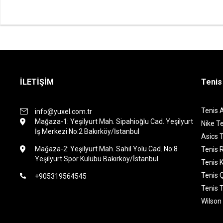
İLETİŞİM
Tenis
Tenis 
info@yuxel.com.tr
Mağaza-1: Yeşilyurt Mah. Sipahioğlu Cad. Yeşilyurt
Nike Te
İş Merkezi No:2 Bakırköy/İstanbul
Asics T
Mağaza-2: Yeşilyurt Mah. Sahil Yolu Cad. No:8
Tenis 
Yeşilyurt Spor Kulübü Bakırköy/İstanbul
Tenis K
Tenis 
+905319564545
Tenis 
Wilson