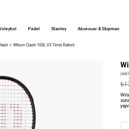
Voleybol
Padel
Stanley
Aksesuar & Ekipman
lash
Wilson Clash 100L V3 Tenis Raketi
Wi
(WR1
₺1
Wils
suna
yapm