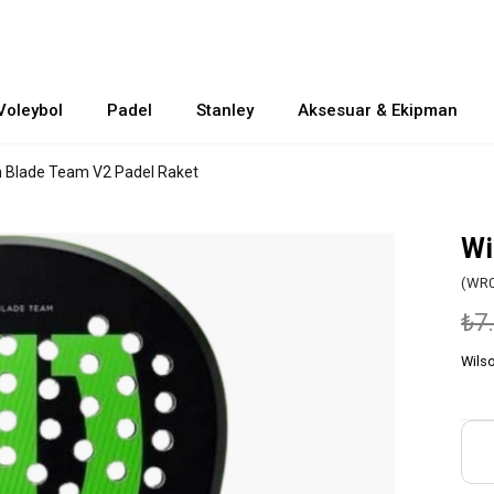
Voleybol
Padel
Stanley
Aksesuar & Ekipman
n Blade Team V2 Padel Raket
Wi
(WR0
₺7
Wils