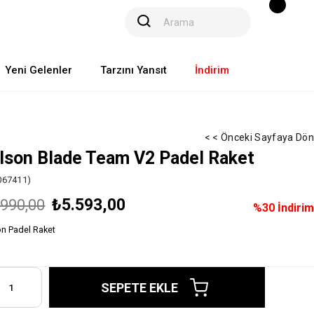
Yeni Gelenler
Tarzını Yansıt
İndirim
< < Önceki Sayfaya Dön
lson Blade Team V2 Padel Raket
67411)
₺5.593,00
.990,00
%
30
İndirim
on Padel Raket