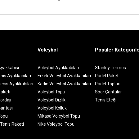
Voleybol
Popüler Kategoril
Ayakkabısı
Voleybol Ayakkabıları
Stanley Termos
nis Ayakkabıları
Erkek Voleybol Ayakkabıları
Padel Raket
enis Ayakkabıları
Kadın Voleybol Ayakkabıları
Padel Topları
Raketi
Voleybol Topu
Spor Çantalar
ordajı
Voleybol Dizlik
Tenis Eteği
Çantası
Voleybol Kolluk
Topu
Mikasa Voleybol Topu
 Tenis Raketi
Nike Voleybol Topu