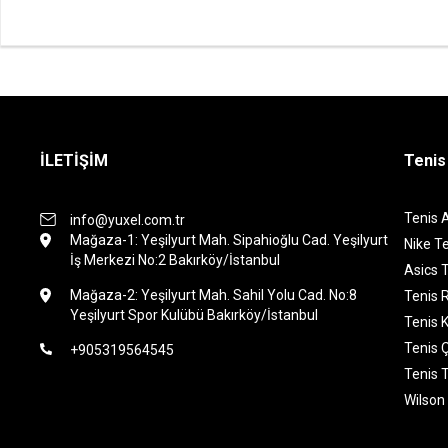
İLETİŞİM
Tenis
Tenis 
info@yuxel.com.tr
Mağaza-1: Yeşilyurt Mah. Sipahioğlu Cad. Yeşilyurt
Nike Te
İş Merkezi No:2 Bakırköy/İstanbul
Asics T
Mağaza-2: Yeşilyurt Mah. Sahil Yolu Cad. No:8
Tenis 
Yeşilyurt Spor Kulübü Bakırköy/İstanbul
Tenis K
Tenis 
+905319564545
Tenis 
Wilson