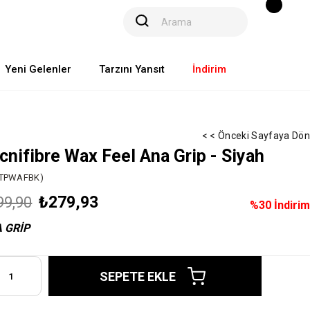
Yeni Gelenler
Tarzını Yansıt
İndirim
< < Önceki Sayfaya Dön
cnifibre Wax Feel Ana Grip - Siyah
ATPWAFBK)
₺279,93
99,90
%
30
İndirim
 GRİP