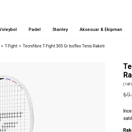
Voleybol
Padel
Stanley
Aksesuar & Ekipman
T-Fight
Tecnifibre T-Fight 305 Gr Isoflex Tenis Raketi
Te
Ra
(14F
₺9
İnce
satı
Rake