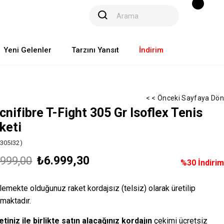
Yeni Gelenler
Tarzını Yansıt
İndirim
< < Önceki Sayfaya Dön
cnifibre T-Fight 305 Gr Isoflex Tenis
keti
I305I32)
₺6.999,30
.999,00
%
30
İndirim
lemekte olduğunuz raket kordajsız (telsiz) olarak üretilip
lmaktadır.
tiniz ile birlikte satın alacağınız kordajın
çekimi ücretsiz