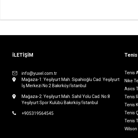
İLETİŞİM
Tenis
Tenis 
info@yuxel.com.tr
Mağaza-1: Yeşilyurt Mah. Sipahioğlu Cad. Yeşilyurt
Nike Te
İş Merkezi No:2 Bakırköy/İstanbul
Asics T
Mağaza-2: Yeşilyurt Mah. Sahil Yolu Cad. No:8
Tenis 
Yeşilyurt Spor Kulübü Bakırköy/İstanbul
Tenis K
Tenis 
+905319564545
Tenis 
Wilson