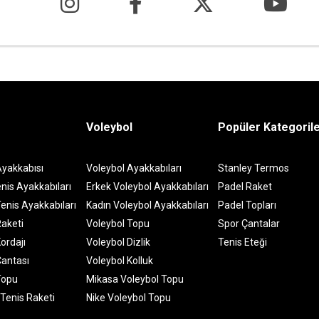
Voleybol
Popüler Kategoril
Ayakkabısı
Voleybol Ayakkabıları
Stanley Termos
nis Ayakkabıları
Erkek Voleybol Ayakkabıları
Padel Raket
enis Ayakkabıları
Kadın Voleybol Ayakkabıları
Padel Topları
Raketi
Voleybol Topu
Spor Çantalar
ordajı
Voleybol Dizlik
Tenis Eteği
Çantası
Voleybol Kolluk
Topu
Mikasa Voleybol Topu
 Tenis Raketi
Nike Voleybol Topu