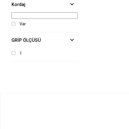
Kordaj
Var
GRİP ÖLÇÜSÜ
1