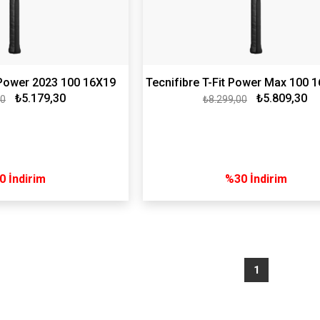
t Power 2023 100 16X19
Tecnifibre T-Fit Power Max 100 
₺5.179,30
₺5.809,30
00
₺8.299,00
 Tenis Raketi
Gr Tenis Raketi
0
İndirim
%30
İndirim
1