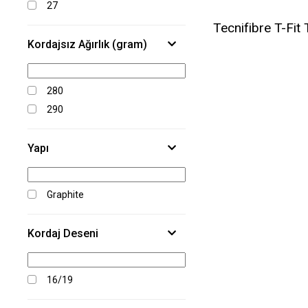
27
Tecnifibre T-Fit 
Kordajsız Ağırlık (gram)
280
290
Yapı
Graphite
Kordaj Deseni
16/19