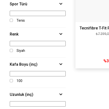
Spor Türü
Tenis
Tecnifibre T-Fi
₺7.399,
Renk
280 Gr
Siyah
%3
Kafa Boyu (inç)
100
Uzunluk (inç)