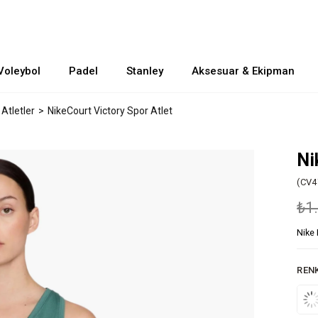
Voleybol
Padel
Stanley
Aksesuar & Ekipman
 Atletler
NikeCourt Victory Spor Atlet
Ni
(CV4
₺1
Nike 
REN