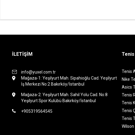
İLETİŞİM
Tenis
Tenis 
info@yuxel.com.tr
Mağaza-1: Yeşilyurt Mah. Sipahioğlu Cad. Yeşilyurt
Nike Te
İş Merkezi No:2 Bakırköy/İstanbul
Asics T
Mağaza-2: Yeşilyurt Mah. Sahil Yolu Cad. No:8
Tenis 
Yeşilyurt Spor Kulübü Bakırköy/İstanbul
Tenis K
Tenis 
+905319564545
Tenis 
Wilson