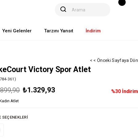
Yeni Gelenler
Tarzını Yansıt
İndirim
< < Önceki Sayfaya Dön
keCourt Victory Spor Atlet
784-361)
₺1.329,93
.899,90
%
30
İndirim
Kadın Atlet
K SEÇENEKLERI