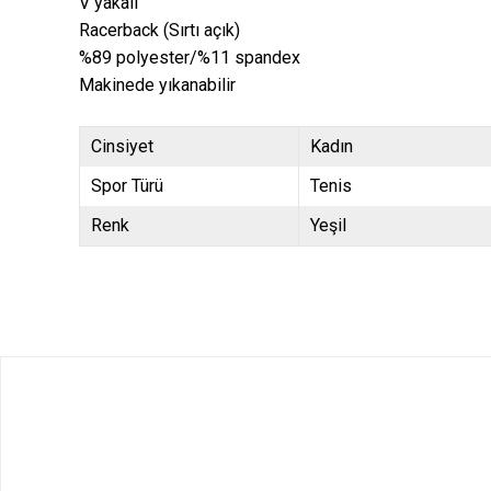
V yakalı
Racerback (Sırtı açık)
%89 polyester/%11 spandex
Makinede yıkanabilir
Cinsiyet
Kadın
Spor Türü
Tenis
Renk
Yeşil