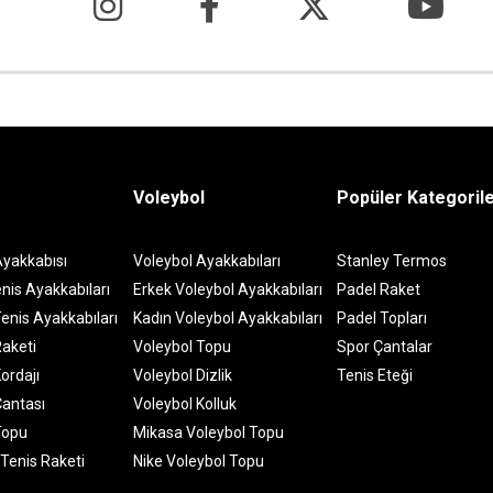
Voleybol
Popüler Kategoril
Ayakkabısı
Voleybol Ayakkabıları
Stanley Termos
nis Ayakkabıları
Erkek Voleybol Ayakkabıları
Padel Raket
enis Ayakkabıları
Kadın Voleybol Ayakkabıları
Padel Topları
Raketi
Voleybol Topu
Spor Çantalar
ordajı
Voleybol Dizlik
Tenis Eteği
Çantası
Voleybol Kolluk
Topu
Mikasa Voleybol Topu
 Tenis Raketi
Nike Voleybol Topu