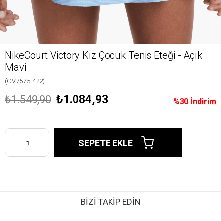
NikeCourt Victory Kız Çocuk Tenis Eteği - Açık
Mavi
(CV7575-422)
₺1.084,93
₺1.549,90
%
30
İndirim
BİZİ TAKİP EDİN