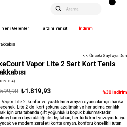
Yeni Gelenler
Tarzını Yansıt
İndirim
yakkabısı
< < Önceki Sayfaya Dön
keCourt Vapor Lite 2 Sert Kort Tenis
akkabısı
019-104)
₺1.819,93
.599,90
%
30
İndirim
 Vapor Lite 2, konfor ve yastıklama arayan oyuncular için harika
seçenek. Lite 2 de kort şokunu azaltmak ve her adıma canlılık
ak için orta tabanda çift yoğunluklu köpük bulunmaktadır.
rılmış burun dayanıklılığı ile dış taban, her türlü kort yüzeyinde işe
yacak ve modern zarafeti kortta arayan, konforu öncelikli tutan