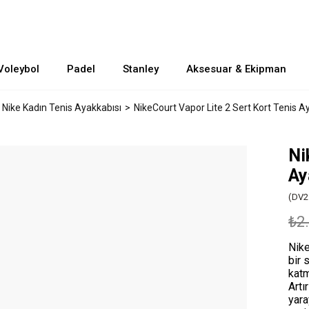
Voleybol
Padel
Stanley
Aksesuar & Ekipman
Nike Kadın Tenis Ayakkabısı
NikeCourt Vapor Lite 2 Sert Kort Tenis A
Ni
Ay
(DV2
₺2
Nike
bir 
katm
Artı
yara