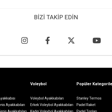
BİZİ TAKİP EDİN
Voleybol
Popüler Kategoril
Ayakkabısı
Voleybol Ayakkabıları
Stanley Termos
nis Ayakkabıları
Erkek Voleybol Ayakkabıları
Padel Raket
enis Ayakkabıları
Kadın Voleybol Ayakkabıları
Padel Topları