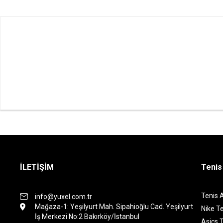
İLETİŞİM
Tenis
Tenis 
info@yuxel.com.tr
Mağaza-1: Yeşilyurt Mah. Sipahioğlu Cad. Yeşilyurt
Nike Te
İş Merkezi No:2 Bakırköy/İstanbul
Asics T