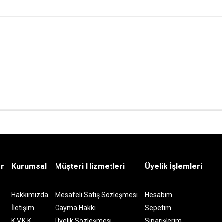
er
Kurumsal
Müşteri Hizmetleri
Üyelik İşlemleri
Hakkımızda
Mesafeli Satış Sözleşmesi
Hesabım
İletişim
Cayma Hakkı
Sepetim
K.V.K.K
Üyelik Sözleşmesi
Siparişlerim