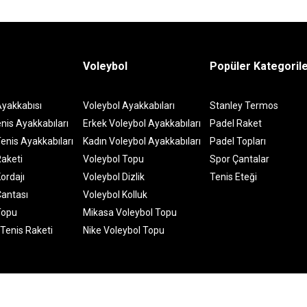
Voleybol
Popüler Kategoril
Ayakkabısı
Voleybol Ayakkabıları
Stanley Termos
nis Ayakkabıları
Erkek Voleybol Ayakkabıları
Padel Raket
enis Ayakkabıları
Kadın Voleybol Ayakkabıları
Padel Topları
Raketi
Voleybol Topu
Spor Çantalar
ordajı
Voleybol Dizlik
Tenis Eteği
Çantası
Voleybol Kolluk
Topu
Mikasa Voleybol Topu
 Tenis Raketi
Nike Voleybol Topu