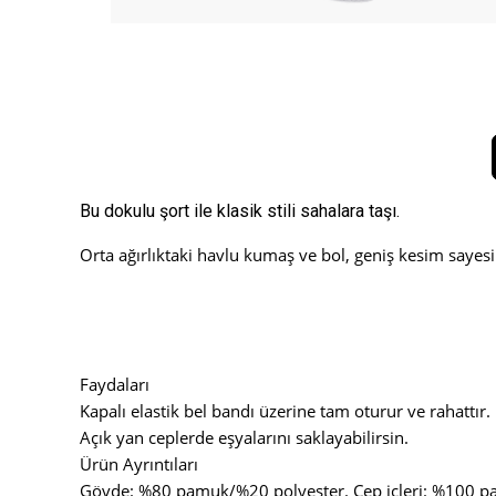
Bu dokulu şort ile klasik stili sahalara taşı.
Orta ağırlıktaki havlu kumaş ve bol, geniş kesim sayesi
Faydaları
Kapalı elastik bel bandı üzerine tam oturur ve rahattır.
Açık yan ceplerde eşyalarını saklayabilirsin.
Ürün Ayrıntıları
Gövde: %80 pamuk/%20 polyester. Cep içleri: %100 p