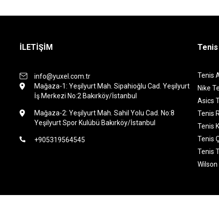
İLETİŞİM
Tenis
Tenis 
info@yuxel.com.tr
Mağaza-1: Yeşilyurt Mah. Sipahioğlu Cad. Yeşilyurt
Nike Te
İş Merkezi No:2 Bakırköy/İstanbul
Asics T
Mağaza-2: Yeşilyurt Mah. Sahil Yolu Cad. No:8
Tenis 
Yeşilyurt Spor Kulübü Bakırköy/İstanbul
Tenis K
Tenis 
+905319564545
Tenis 
Wilson