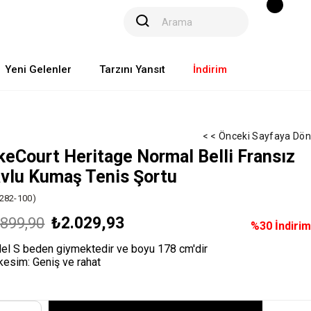
Yeni Gelenler
Tarzını Yansıt
İndirim
< < Önceki Sayfaya Dön
keCourt Heritage Normal Belli Fransız
vlu Kumaş Tenis Şortu
282-100)
₺2.029,93
.899,90
%
30
İndirim
el S beden giymektedir ve boyu 178 cm'dir
kesim: Geniş ve rahat