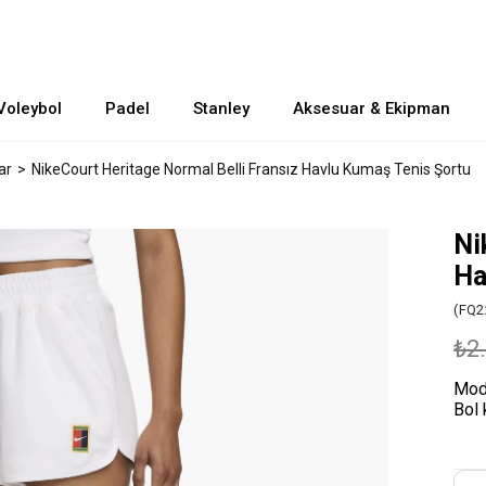
Voleybol
Padel
Stanley
Aksesuar & Ekipman
ar
NikeCourt Heritage Normal Belli Fransız Havlu Kumaş Tenis Şortu
Ni
Ha
(FQ2
₺2
Mod
Bol 