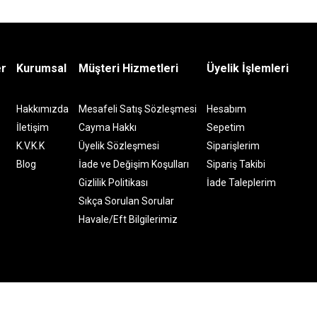
er
Kurumsal
Müşteri Hizmetleri
Üyelik İşlemleri
Hakkımızda
Mesafeli Satış Sözleşmesi
Hesabım
İletişim
Cayma Hakkı
Sepetim
K.V.K.K
Üyelik Sözleşmesi
Siparişlerim
Blog
İade ve Değişim Koşulları
Sipariş Takibi
Gizlilik Politikası
İade Taleplerim
Sıkça Sorulan Sorular
Havale/Eft Bilgilerimiz