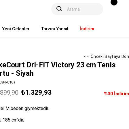
Yeni Gelenler
Tarzını Yansıt
İndirim
< < Önceki Sayfaya Dön
keCourt Dri-FIT Victory 23 cm Tenis
rtu - Siyah
384-010)
₺1.329,93
.899,90
%
30
İndirim
el M beden giymektedir.
 185 cm'dir.