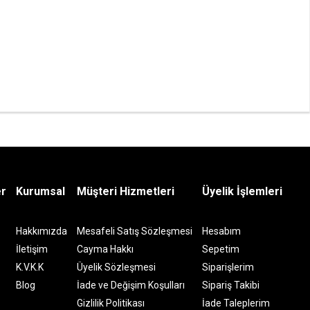
er
Kurumsal
Müşteri Hizmetleri
Üyelik İşlemleri
Hakkımızda
Mesafeli Satış Sözleşmesi
Hesabım
İletişim
Cayma Hakkı
Sepetim
K.V.K.K
Üyelik Sözleşmesi
Siparişlerim
Blog
İade ve Değişim Koşulları
Sipariş Takibi
Gizlilik Politikası
İade Taleplerim