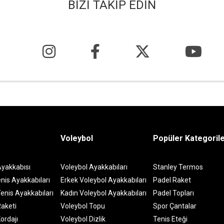
BİZİ TAKİP EDİN
Voleybol
Popüler Kategoril
Ayakkabısı
Voleybol Ayakkabıları
Stanley Termos
nis Ayakkabıları
Erkek Voleybol Ayakkabıları
Padel Raket
enis Ayakkabıları
Kadın Voleybol Ayakkabıları
Padel Topları
Raketi
Voleybol Topu
Spor Çantalar
ordajı
Voleybol Dizlik
Tenis Eteği