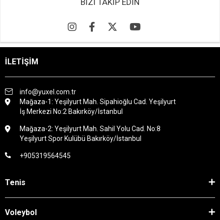
BİZİ TAKİP EDİN
İLETİŞİM
info@yuxel.com.tr
Mağaza-1: Yeşilyurt Mah. Sipahioğlu Cad. Yeşilyurt
İş Merkezi No:2 Bakırköy/İstanbul
Mağaza-2: Yeşilyurt Mah. Sahil Yolu Cad. No:8
Yeşilyurt Spor Kulübü Bakırköy/İstanbul
+905319564545
Tenis
Voleybol