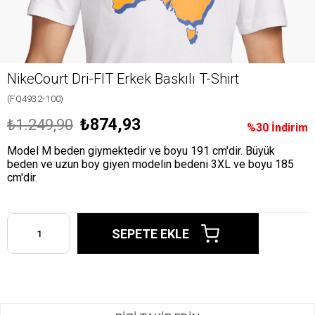
NikeCourt Dri-FIT Erkek Baskılı T-Shirt
(FQ4932-100)
₺874,93
₺1.249,90
%
30
İndirim
Model M beden giymektedir ve boyu 191 cm'dir. Büyük
beden ve uzun boy giyen modelin bedeni 3XL ve boyu 185
cm'dir.