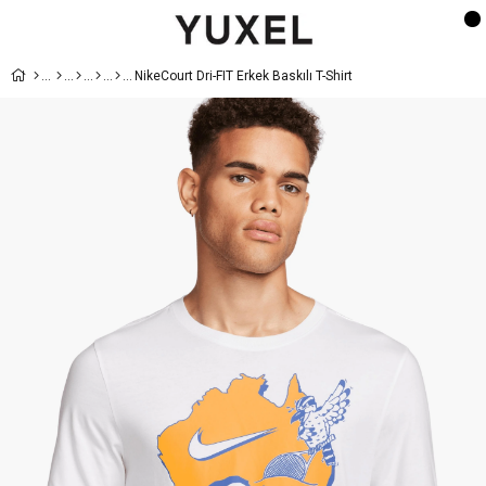
NikeCourt Dri-FIT Erkek Baskılı T-Shirt