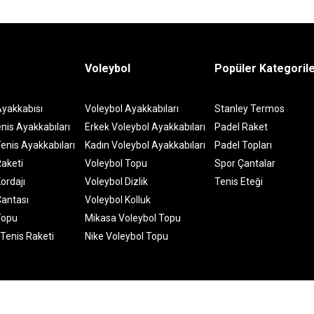
Voleybol
Popüler Kategoril
Ayakkabısı
Voleybol Ayakkabıları
Stanley Termos
nis Ayakkabıları
Erkek Voleybol Ayakkabıları
Padel Raket
enis Ayakkabıları
Kadın Voleybol Ayakkabıları
Padel Topları
Raketi
Voleybol Topu
Spor Çantalar
ordajı
Voleybol Dizlik
Tenis Eteği
Çantası
Voleybol Kolluk
Topu
Mikasa Voleybol Topu
 Tenis Raketi
Nike Voleybol Topu