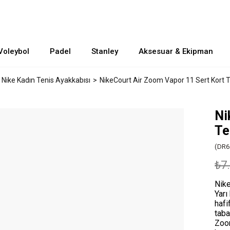
Voleybol
Padel
Stanley
Aksesuar & Ekipman
Nike Kadın Tenis Ayakkabısı
NikeCourt Air Zoom Vapor 11 Sert Kort T
Ni
Te
(DR6
₺7
Nike
Yarı
hafi
taba
Zoom