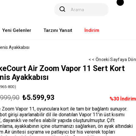
Yeni Gelenler
Tarzını Yansıt
İndirim
enis Ayakkabısı
< < Önceki Sayfaya Dön
keCourt Air Zoom Vapor 11 Sert Kort
nis Ayakkabısı
965-800)
₺5.599,93
.999,90
%
30
İndirim
 Zoom Vapor 11, oyunculara kort ile tam bir bağlantı sunuyor.
 bot girişi ayarlanabilir dil ile donatılan Vapor 11'in üst kısımı
f, dayanıklı ve nefes alabilir yapıda oluşturulmuştur. Çift
nlama, ayakkabının içine oturmanızı sağlarken, ön ayak altındaki
 Air ünitesi sıçrama ve patlayıcı bir his vererek topları