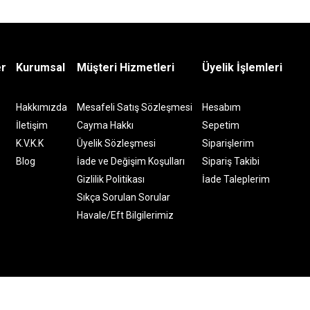
er
Kurumsal
Müşteri Hizmetleri
Üyelik İşlemleri
Hakkımızda
Mesafeli Satış Sözleşmesi
Hesabım
İletişim
Cayma Hakkı
Sepetim
K.V.K.K
Üyelik Sözleşmesi
Siparişlerim
Blog
İade ve Değişim Koşulları
Sipariş Takibi
Gizlilik Politikası
İade Taleplerim
Sıkça Sorulan Sorular
Havale/Eft Bilgilerimiz