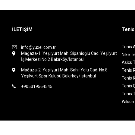
İLETİŞİM
Tenis
Tenis 
info@yuxel.com.tr
Mağaza-1: Yeşilyurt Mah. Sipahioğlu Cad. Yeşilyurt
Nike Te
İş Merkezi No:2 Bakırköy/İstanbul
Asics T
Mağaza-2: Yeşilyurt Mah. Sahil Yolu Cad. No:8
Tenis 
Yeşilyurt Spor Kulübü Bakırköy/İstanbul
Tenis K
Tenis 
+905319564545
Tenis 
Wilson