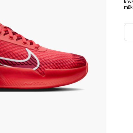
kova
mük