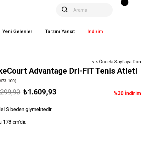
Yeni Gelenler
Tarzını Yansıt
İndirim
< < Önceki Sayfaya Dön
keCourt Advantage Dri-FIT Tenis Atleti
673-100)
₺1.609,93
.299,90
%
30
İndirim
el S beden giymektedir.
 178 cm'dir.