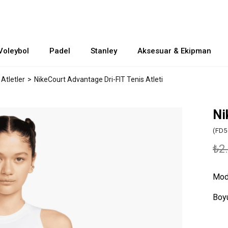
Voleybol
Padel
Stanley
Aksesuar & Ekipman
 Atletler
NikeCourt Advantage Dri-FIT Tenis Atleti
Ni
(FD5
₺2
Mod
Boyu