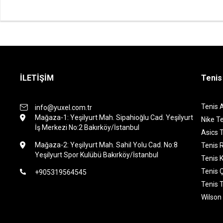
İLETİŞİM
Tenis
Tenis 
info@yuxel.com.tr
Mağaza-1: Yeşilyurt Mah. Sipahioğlu Cad. Yeşilyurt
Nike Te
İş Merkezi No:2 Bakırköy/İstanbul
Asics T
Mağaza-2: Yeşilyurt Mah. Sahil Yolu Cad. No:8
Tenis 
Yeşilyurt Spor Kulübü Bakırköy/İstanbul
Tenis K
Tenis 
+905319564545
Tenis 
Wilson