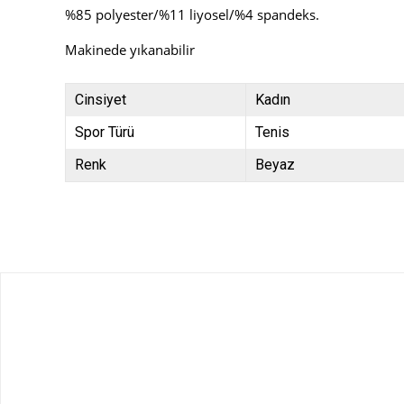
%85 polyester/%11 liyosel/%4 spandeks.
Makinede yıkanabilir
Cinsiyet
Kadın
Spor Türü
Tenis
Renk
Beyaz