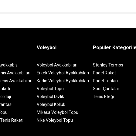
Voleybol
Popüler Kategoril
Ayakkabısı
Voleybol Ayakkabıları
Stanley Termos
nis Ayakkabıları
Erkek Voleybol Ayakkabıları
Padel Raket
enis Ayakkabıları
Kadın Voleybol Ayakkabıları
Padel Topları
Raketi
Voleybol Topu
Spor Çantalar
ordajı
Voleybol Dizlik
Tenis Eteği
Çantası
Voleybol Kolluk
Topu
Mikasa Voleybol Topu
 Tenis Raketi
Nike Voleybol Topu