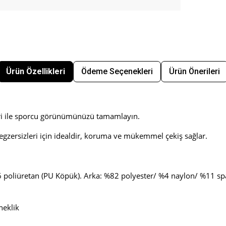
Ürün Özellikleri
Ödeme Seçenekleri
Ürün Önerileri
eri ile sporcu görünümünüzü tamamlayın.
 egzersizleri için idealdir, koruma ve mükemmel çekiş sağlar.
 poliüretan (PU Köpük). Arka: %82 polyester/ %4 naylon/ %11 sp
neklik