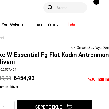
Yeni Gelenler
Tarzını Yansıt
İndirim
eni
< < Önceki Sayfaya Dön
ke W Essential Fg Flat Kadın Antrenman
diveni
00.2557.404)
₺454,93
49,90
%
30
İndirim
enman Eldiveni