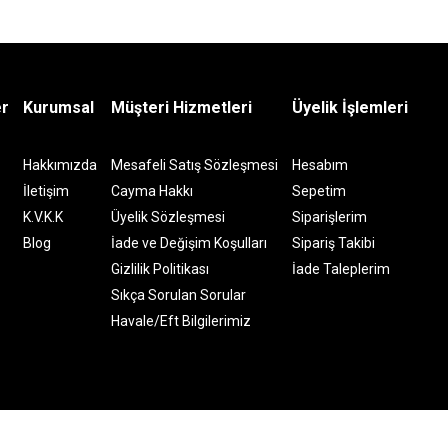
er
Kurumsal
Müşteri Hizmetleri
Üyelik İşlemleri
Hakkımızda
Mesafeli Satış Sözleşmesi
Hesabım
İletişim
Cayma Hakkı
Sepetim
K.V.K.K
Üyelik Sözleşmesi
Siparişlerim
Blog
İade ve Değişim Koşulları
Sipariş Takibi
Gizlilik Politikası
İade Taleplerim
Sıkça Sorulan Sorular
Havale/Eft Bilgilerimiz