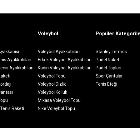
Voleybol
Popüler Kategoril
Ayakkabısı
Voleybol Ayakkabıları
Stanley Termos
nis Ayakkabıları
Erkek Voleybol Ayakkabıları
Padel Raket
enis Ayakkabıları
Kadın Voleybol Ayakkabıları
Padel Topları
Raketi
Voleybol Topu
Spor Çantalar
ordajı
Voleybol Dizlik
Tenis Eteği
Çantası
Voleybol Kolluk
Topu
Mikasa Voleybol Topu
 Tenis Raketi
Nike Voleybol Topu