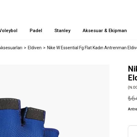
Voleybol
Padel
Stanley
Aksesuar & Ekipman
Aksesuarları
Eldiven
Nike W Essential Fg Flat Kadın Antrenman Eldiv
Ni
El
(N.0
₺6
Antr