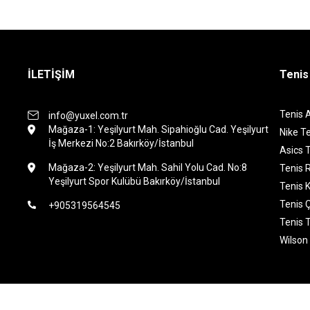
İLETİŞİM
Tenis
Tenis 
info@yuxel.com.tr
Mağaza-1: Yeşilyurt Mah. Sipahioğlu Cad. Yeşilyurt
Nike Te
İş Merkezi No:2 Bakırköy/İstanbul
Asics T
Mağaza-2: Yeşilyurt Mah. Sahil Yolu Cad. No:8
Tenis 
Yeşilyurt Spor Kulübü Bakırköy/İstanbul
Tenis K
Tenis 
+905319564545
Tenis 
Wilson