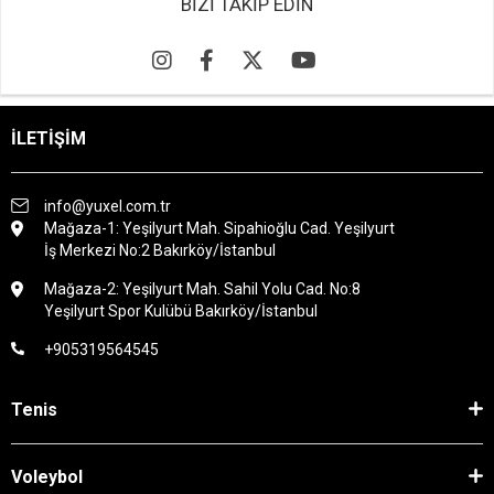
BİZİ TAKİP EDİN
İLETİŞİM
info@yuxel.com.tr
Mağaza-1: Yeşilyurt Mah. Sipahioğlu Cad. Yeşilyurt
İş Merkezi No:2 Bakırköy/İstanbul
Mağaza-2: Yeşilyurt Mah. Sahil Yolu Cad. No:8
Yeşilyurt Spor Kulübü Bakırköy/İstanbul
+905319564545
Tenis
Voleybol