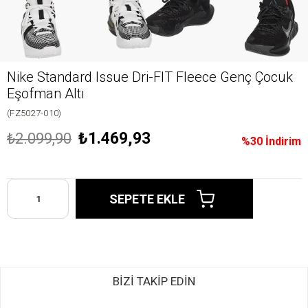
Nike Standard Issue Dri-FIT Fleece Genç Çocuk
Eşofman Altı
(FZ5027-010)
₺1.469,93
₺2.099,90
%
30
İndirim
BİZİ TAKİP EDİN