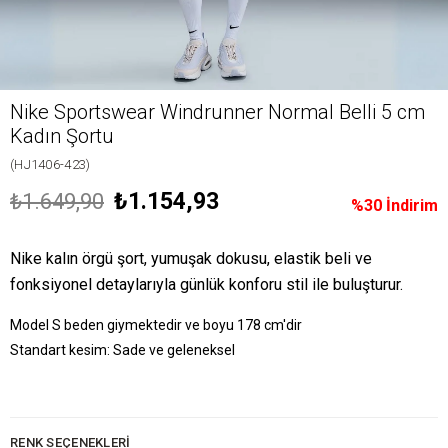
Nike Sportswear Windrunner Normal Belli 5 cm
Kadın Şortu
(HJ1406-423)
₺1.154,93
₺1.649,90
%
30
İndirim
Nike kalın örgü şort, yumuşak dokusu, elastik beli ve
fonksiyonel detaylarıyla günlük konforu stil ile buluşturur.
Model S beden giymektedir ve boyu 178 cm'dir
Standart kesim: Sade ve geleneksel
RENK SEÇENEKLERI