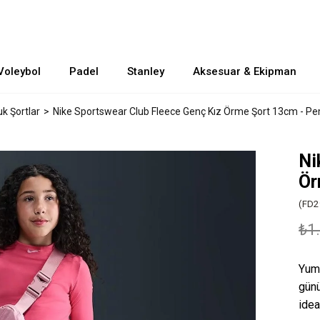
Voleybol
Padel
Stanley
Aksesuar & Ekipman
k Şortlar
Nike Sportswear Club Fleece Genç Kız Örme Şort 13cm - P
Ni
Ör
(FD2
₺1
Yumu
günü
idea