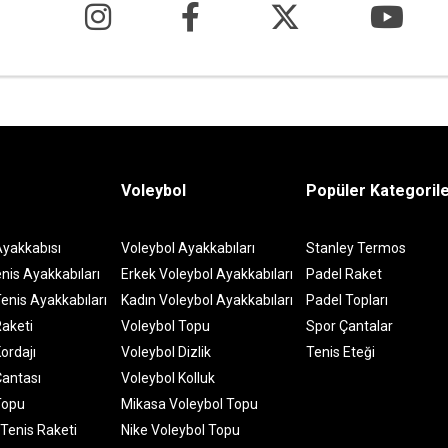
Voleybol
Popüler Kategoril
Ayakkabısı
Voleybol Ayakkabıları
Stanley Termos
nis Ayakkabıları
Erkek Voleybol Ayakkabıları
Padel Raket
enis Ayakkabıları
Kadın Voleybol Ayakkabıları
Padel Topları
Raketi
Voleybol Topu
Spor Çantalar
ordajı
Voleybol Dizlik
Tenis Eteği
Çantası
Voleybol Kolluk
Topu
Mikasa Voleybol Topu
 Tenis Raketi
Nike Voleybol Topu