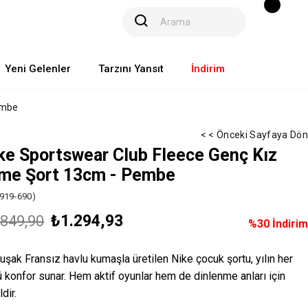
Yeni Gelenler
Tarzını Yansıt
İndirim
embe
< < Önceki Sayfaya Dön
ke Sportswear Club Fleece Genç Kız
me Şort 13cm - Pembe
919-690)
₺1.294,93
.849,90
%
30
İndirim
şak Fransız havlu kumaşla üretilen Nike çocuk şortu, yılın her
 konfor sunar. Hem aktif oyunlar hem de dinlenme anları için
ldir.