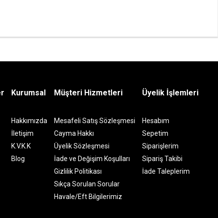
er
Kurumsal
Müşteri Hizmetleri
Üyelik İşlemleri
Hakkımızda
Mesafeli Satış Sözleşmesi
Hesabım
İletişim
Cayma Hakkı
Sepetim
K.V.K.K
Üyelik Sözleşmesi
Siparişlerim
Blog
İade ve Değişim Koşulları
Sipariş Takibi
Gizlilik Politikası
İade Taleplerim
Sıkça Sorulan Sorular
Havale/Eft Bilgilerimiz