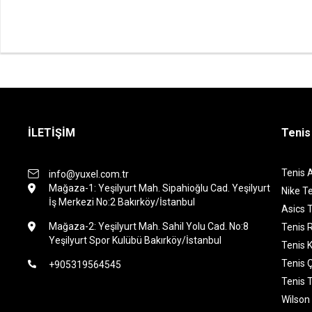
İLETİŞİM
Tenis
Tenis 
info@yuxel.com.tr
Mağaza-1: Yeşilyurt Mah. Sipahioğlu Cad. Yeşilyurt
Nike Te
İş Merkezi No:2 Bakırköy/İstanbul
Asics T
Mağaza-2: Yeşilyurt Mah. Sahil Yolu Cad. No:8
Tenis 
Yeşilyurt Spor Kulübü Bakırköy/İstanbul
Tenis K
Tenis 
+905319564545
Tenis 
Wilson