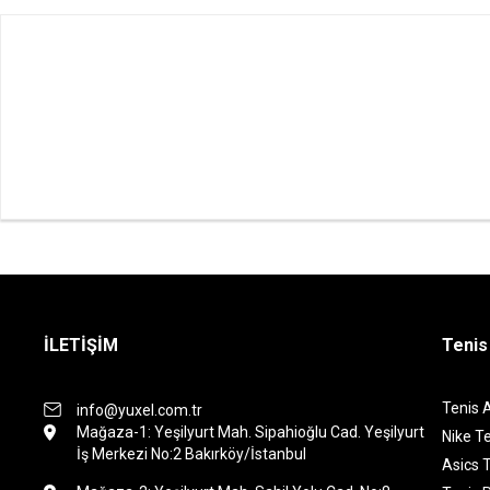
İLETİŞİM
Tenis
Tenis 
info@yuxel.com.tr
Mağaza-1: Yeşilyurt Mah. Sipahioğlu Cad. Yeşilyurt
Nike Te
İş Merkezi No:2 Bakırköy/İstanbul
Asics T