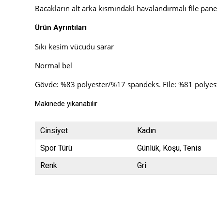
Bacakların alt arka kısmındaki havalandırmalı file panell
Ürün Ayrıntıları
Sıkı kesim vücudu sarar
Normal bel
Gövde: %83 polyester/%17 spandeks. File: %81 polye
Makinede yıkanabilir
Cinsiyet
Kadın
Spor Türü
Günlük
Koşu
Tenis
Renk
Gri