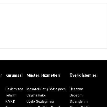
er
Kurumsal
Müşteri Hizmetleri
Üyelik İşlemleri
Hakkımızda
Mesafeli Satış Sözleşmesi
Hesabım
İletişim
Cayma Hakkı
Sepetim
K.V.K.K
Üyelik Sözleşmesi
Siparişlerim