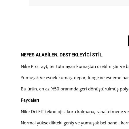
NEFES ALABİLEN, DESTEKLEYİCİ STİL.
Nike Pro Tayt, ter tutmayan kumaştan üretilmiştir ve ba
Yumuşak ve esnek kumaş, depar, lunge ve esneme hareke
Bu ürün, en az %50 oranında geri dönüştürülmüş polyes
Faydaları
Nike Dri-FIT teknolojisi kuru kalmana, rahat etmene v
Normal yükseklikteki geniş ve yumuşak bel bandı, karn