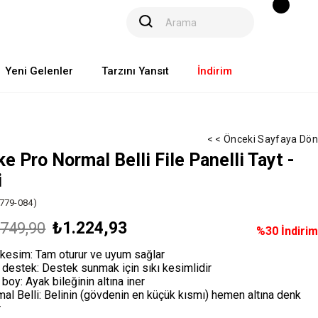
Yeni Gelenler
Tarzını Yansıt
İndirim
< < Önceki Sayfaya Dön
ke Pro Normal Belli File Panelli Tayt -
i
779-084)
₺1.224,93
.749,90
%
30
İndirim
 kesim: Tam oturur ve uyum sağlar
 destek: Destek sunmak için sıkı kesimlidir
boy: Ayak bileğinin altına iner
al Belli: Belinin (gövdenin en küçük kısmı) hemen altına denk
r