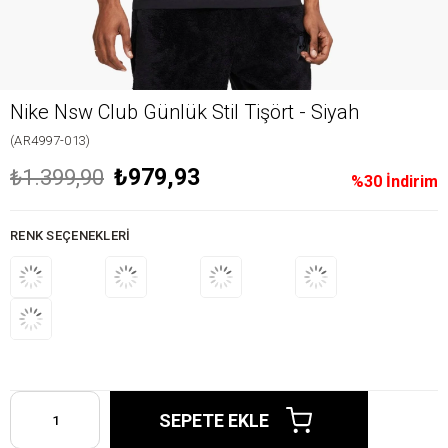
Nike Nsw Club Günlük Stil Tişört - Siyah
(AR4997-013)
₺979,93
₺1.399,90
%
30
İndirim
RENK SEÇENEKLERI