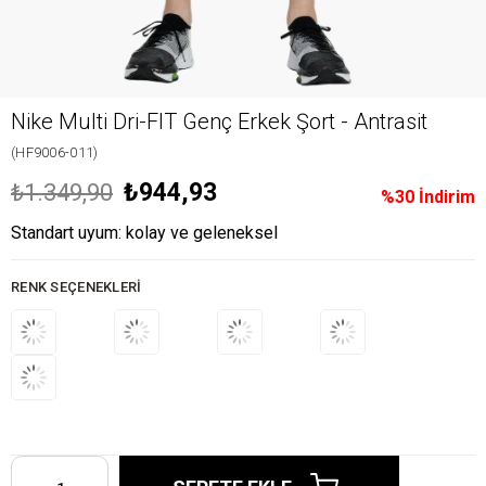
Nike Multi Dri-FIT Genç Erkek Şort - Antrasit
(HF9006-011)
₺944,93
₺1.349,90
%
30
İndirim
Standart uyum: kolay ve geleneksel
RENK SEÇENEKLERI