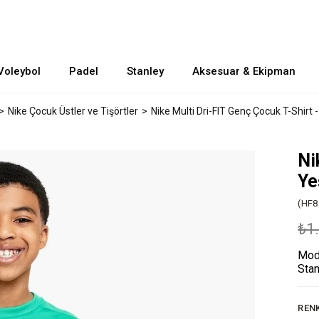
Voleybol
Padel
Stanley
Aksesuar & Ekipman
Nike Çocuk Üstler ve Tişörtler
Nike Multi Dri-FIT Genç Çocuk T-Shirt -
Ni
Ye
(HF8
₺1
Mode
Stan
REN