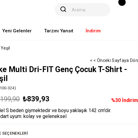
Yeni Gelenler
Tarzını Yansıt
İndirim
 Yeşil
< < Önceki Sayfaya Dön
ke Multi Dri-FIT Genç Çocuk T-Shirt -
şil
100-324)
₺839,93
.199,90
%
30
İndirim
l S beden giymektedir ve boyu yaklaşık 142 cm'dir.
dart uyum: kolay ve geleneksel
K SEÇENEKLERI