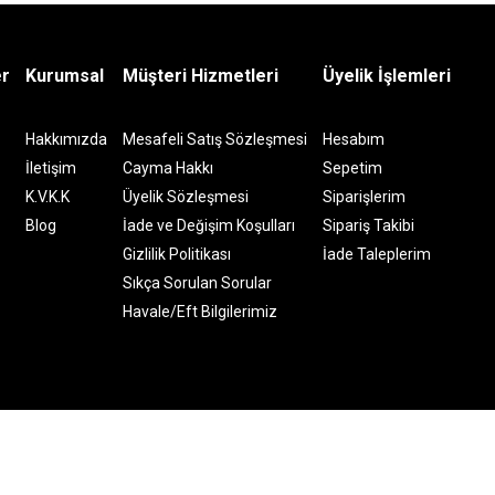
er
Kurumsal
Müşteri Hizmetleri
Üyelik İşlemleri
Hakkımızda
Mesafeli Satış Sözleşmesi
Hesabım
İletişim
Cayma Hakkı
Sepetim
K.V.K.K
Üyelik Sözleşmesi
Siparişlerim
Blog
İade ve Değişim Koşulları
Sipariş Takibi
Gizlilik Politikası
İade Taleplerim
Sıkça Sorulan Sorular
Havale/Eft Bilgilerimiz