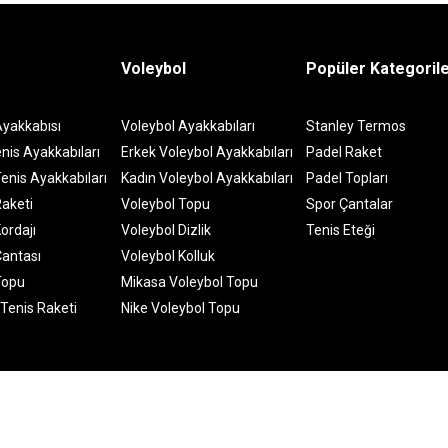
Voleybol
Popüler Kategoril
Ayakkabısı
Voleybol Ayakkabıları
Stanley Termos
nis Ayakkabıları
Erkek Voleybol Ayakkabıları
Padel Raket
enis Ayakkabıları
Kadın Voleybol Ayakkabıları
Padel Topları
Raketi
Voleybol Topu
Spor Çantalar
ordajı
Voleybol Dizlik
Tenis Eteği
Çantası
Voleybol Kolluk
Topu
Mikasa Voleybol Topu
 Tenis Raketi
Nike Voleybol Topu