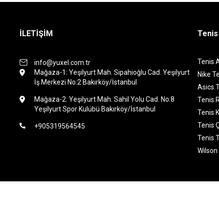
İLETİŞİM
Tenis
Tenis 
info@yuxel.com.tr
Mağaza-1: Yeşilyurt Mah. Sipahioğlu Cad. Yeşilyurt
Nike Te
İş Merkezi No:2 Bakırköy/İstanbul
Asics T
Mağaza-2: Yeşilyurt Mah. Sahil Yolu Cad. No:8
Tenis 
Yeşilyurt Spor Kulübü Bakırköy/İstanbul
Tenis K
Tenis 
+905319564545
Tenis 
Wilson