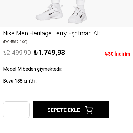
Nike Men Heritage Terry Eşofman Altı
(DQ4587-100)
₺1.749,93
₺2.499,90
%
30
İndirim
Model M beden giymektedir.
Boyu 188 cm'dir.