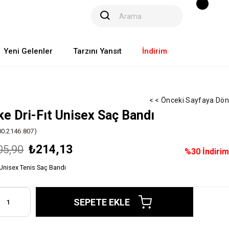
Yeni Gelenler
Tarzını Yansıt
İndirim
< < Önceki Sayfaya Dön
ke Dri-Fıt Unisex Saç Bandı
00.2146.807)
₺214,13
05,90
%
30
İndirim
Unisex Tenis Saç Bandı