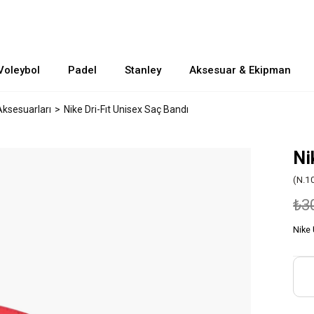
Voleybol
Padel
Stanley
Aksesuar & Ekipman
Aksesuarları
Nike Dri-Fıt Unisex Saç Bandı
Ni
(N.1
₺3
Nike 