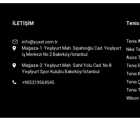
İLETİŞİM
Tenis
Tenis 
info@yuxel.com.tr
Mağaza-1: Yeşilyurt Mah. Sipahioğlu Cad. Yeşilyurt
Nike Te
İş Merkezi No:2 Bakırköy/İstanbul
Asics T
Mağaza-2: Yeşilyurt Mah. Sahil Yolu Cad. No:8
Tenis 
Yeşilyurt Spor Kulübü Bakırköy/İstanbul
Tenis K
Tenis 
+905319564545
Tenis 
Wilson