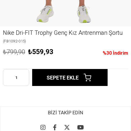
Nike Dri-FIT Trophy Genç Kız Antrenman Şortu
(FB1092-015)
₺559,93
₺799,90
%
30
İndirim
BİZİ TAKİP EDİN