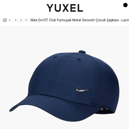
Nike Dri-FIT Club Yumuşak Metal Swoosh Çocuk Şapkası - Laci