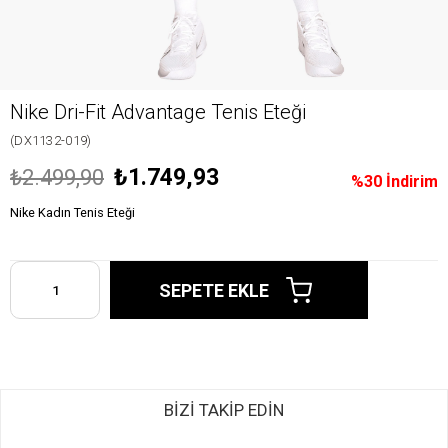
Nike Dri-Fit Advantage Tenis Eteği
(DX1132-019)
₺1.749,93
₺2.499,90
%
30
İndirim
Nike Kadın Tenis Eteği
BİZİ TAKİP EDİN