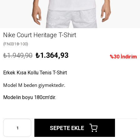
Nike Court Heritage T-Shirt
(FN0318-100)
₺1.364,93
₺1.949,90
%
30
İndirim
Erkek Kısa Kollu Tenis T-Shirt
Model M beden giymektedir.
Modelin boyu 180cm'dir.