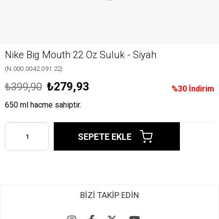
Nike Big Mouth 22 Oz Suluk - Siyah
(N.000.0042.091.22)
₺279,93
₺399,90
%
30
İndirim
650 ml hacme sahiptir.
BİZİ TAKİP EDİN